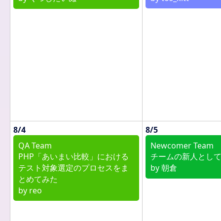
8/4
8/5
QA Team
Newcomer Team
PHP「あいまい比較」における
チームの新人とし
テスト対象選定のプロセスをま
by 朝倉
とめてみた
by reo