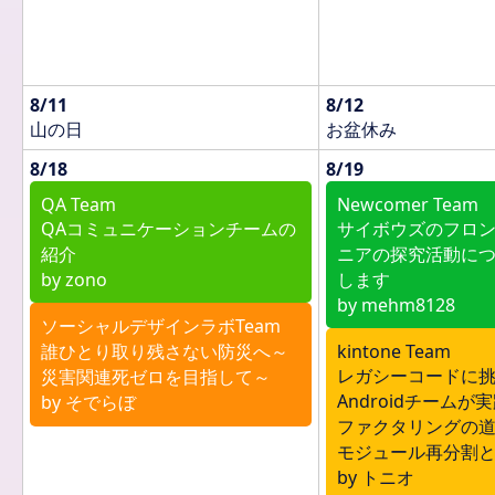
8/11
8/12
山の日
お盆休み
8/18
8/19
QA Team
Newcomer Team
QAコミュニケーションチームの
サイボウズのフロ
紹介
ニアの探究活動に
by zono
します
by mehm8128
ソーシャルデザインラボTeam
誰ひとり取り残さない防災へ～
kintone Team
レガシーコードに挑む！
災害関連死ゼロを目指して～
Androidチーム
by そでらぼ
ファクタリングの道
モジュール再分割
by トニオ