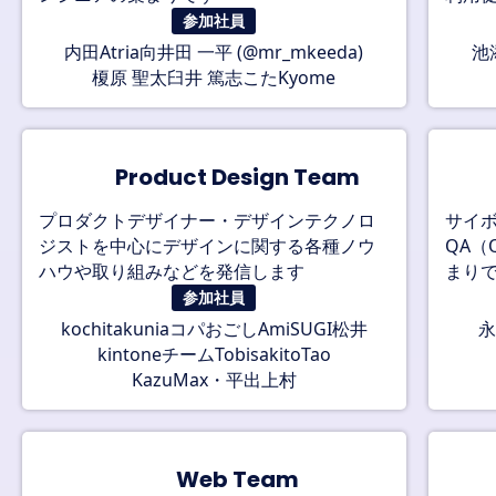
参加社員
内田
向井田 一平 (@mr_mkeeda)
池
Atria
榎原 聖太
臼井 篤志
こた
Kyome
🧑‍🎨
Product Design Team
プロダクトデザイナー・デザインテクノロ
サイ
ジストを中心にデザインに関する各種ノウ
QA（Q
ハウや取り組みなどを発信します
まり
参加社員
コパ
おごし
松井
永
kochitaku
nia
Ami
SUGI
kintoneチーム
Tobi
sakito
Tao
KazuMax・平出
上村
🌐
Web Team