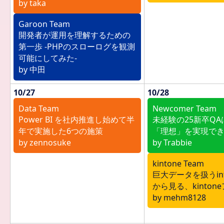
by taka
Garoon Team
開発者が運用を理解するための
第一歩 -PHPのスローログを観測
可能にしてみた-
by 中田
10/27
10/28
Data Team
Newcomer Team
Power BI を社内推進し始めて半
未経験の25新卒Q
年で実施した6つの施策
「理想」を実現で
by zennosuke
by Trabbie
kintone Team
巨大データを扱うin
から見る、kinto
by mehm8128