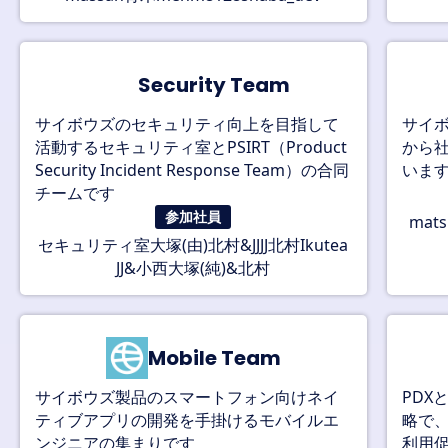
🛡️
Security Team
サイボウズのセキュリティ向上を目指して
サイ
活動するセキュリティ室とPSIRT（Product
から
Security Incident Response Team）の合同
いま
チームです
参加社員
mats
セキュリティ室
大塚(由)
北村&JJ
北村
JJ
Ikutea
JJ&小西
大塚(純)&北村
Mobile Team
サイボウズ製品のスマートフォン向けネイ
PDXとは
ティブアプリの開発を手掛けるモバイルエ
略で
ンジニアの集まりです
利用