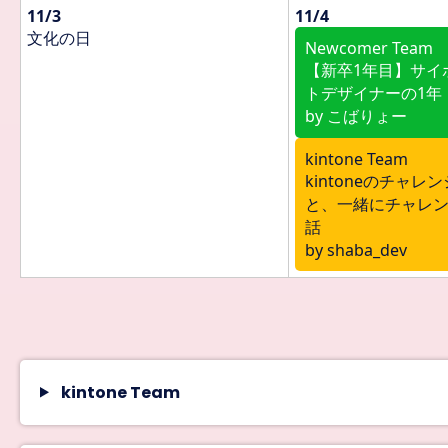
11/3
11/4
文化の日
Newcomer Team
【新卒1年目】サイ
トデザイナーの1年
by こばりょー
kintone Team
kintoneのチャ
と、一緒にチャレ
話
by shaba_dev
kintone Team