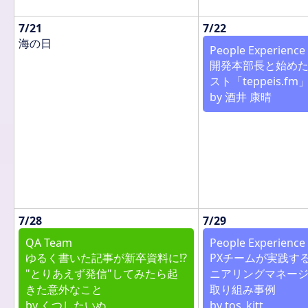
7/21
7/22
海の日
People Experience
開発本部長と始め
スト「teppeis.f
by 酒井 康晴
7/28
7/29
QA Team
People Experience
ゆるく書いた記事が新卒資料に!?
PXチームが実践するk
"とりあえず発信"してみたら起
ニアリングマネー
きた意外なこと
取り組み事例
by くつしたいぬ
by tos_kitt