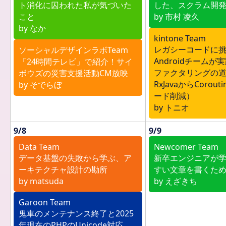
ト消化に囚われた私が気づいた
した、スクラム開
こと
by 市村 凌久
by なか
kintone Team
レガシーコードに挑む！
ソーシャルデザインラボTeam
Androidチーム
「24時間テレビ」で紹介！サイ
ファクタリングの道
ボウズの災害支援活動CM放映
RxJavaからCorou
by そでらぼ
ード削減）
by トニオ
9/8
9/9
Data Team
Newcomer Team
データ基盤の失敗から学ぶ、ア
新卒エンジニアが
ーキテクチャ設計の勘所
すい文章を書くた
by matsuda
by えざきち
Garoon Team
鬼車のメンテナンス終了と2025
年現在のPHPのUnicode対応