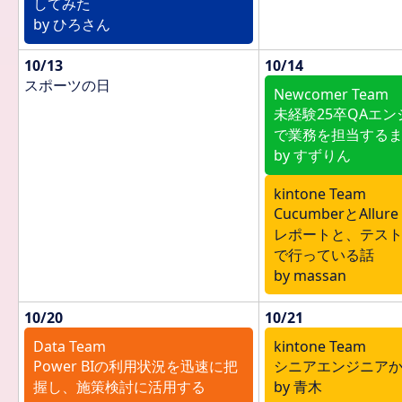
してみた
by ひろさん
10/13
10/14
スポーツの日
Newcomer Team
未経験25卒QAエ
で業務を担当する
by すずりん
kintone Team
CucumberとAllur
レポートと、テス
で行っている話
by massan
10/20
10/21
Data Team
kintone Team
Power BIの利用状況を迅速に把
シニアエンジニア
握し、施策検討に活用する
by 青木