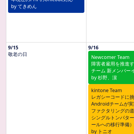
by てきめん
9/15
9/16
敬老の日
Newcomer Team
障害者雇用を推進
チーム 新メンバー
by 杉野、濵
kintone Team
レガシーコードに挑む！
Androidチーム
ファクタリングの道
シングルトンパター
ールへの移行準備
by トニオ