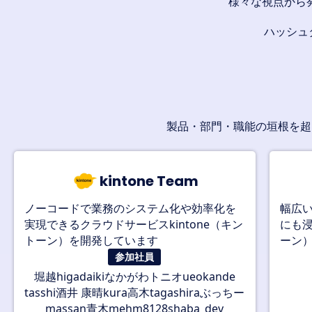
様々な視点から
ハッシュ
製品・部門・職能の垣根を超
kintone Team
ノーコードで業務のシステム化や効率化を
幅広
実現できるクラウドサービスkintone（キン
にも浸
トーン）を開発しています
ーン
参加社員
堀越
なかがわ
トニオ
higa
daiki
ueokande
酒井 康晴
高木
ぶっちー
tasshi
kura
tagashira
青木
massan
mehm8128
shaba_dev