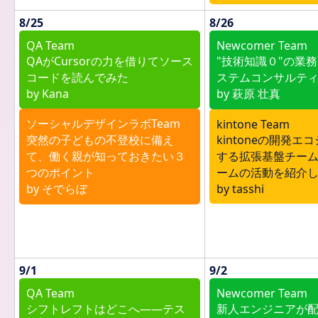
8/25
8/26
QA Team
Newcomer Team
QAがCursorの力を借りてソース
"技術知識０"の業
コードを読んでみた
ステムコンサルテ
by Kana
by 萩原 壮真
ソーシャルデザインラボTeam
kintone Team
突然の子どもの不登校に備え
kintoneの開発
て、働く親が知っておきたい３
する拡張基盤チーム
つのポイント
ームの活動を紹介
by そでらぼ
by tasshi
9/1
9/2
QA Team
Newcomer Team
シフトレフトはどこへ――テス
新人エンジニアが配