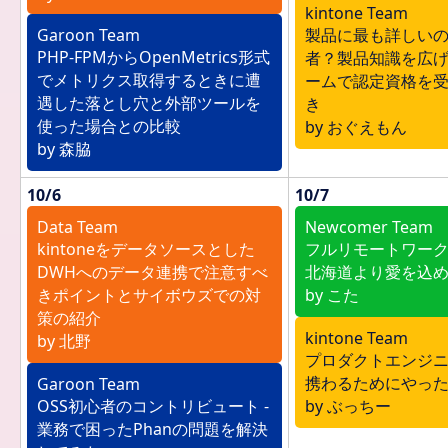
kintone Team
Garoon Team
製品に最も詳しい
PHP-FPMからOpenMetrics形式
者？製品知識を広
でメトリクス取得するときに遭
ームで認定資格を
遇した落とし穴と外部ツールを
き
使った場合との比較
by おぐえもん
by 森脇
10/6
10/7
Data Team
Newcomer Team
kintoneをデータソースとした
フルリモートワー
DWHへのデータ連携で注意すべ
北海道より愛を込
きポイントとサイボウズでの対
by こた
策の紹介
kintone Team
by 北野
プロダクトエンジ
携わるためにやっ
Garoon Team
OSS初心者のコントリビュート -
by ぶっちー
業務で困ったPhanの問題を解決