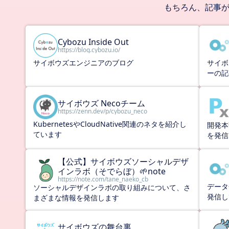
もちろん、記事が
Cybozu Inside Out
https://blog.cybozu.io/
サイボウズエンジニアのブログ
サイボ
ーの記
サイボウズ Necoチーム
https://zenn.dev/p/cybozu_neco
KubernetesやCloudNative関連のネタを紹介し
開発本部
ています
を発信
【公式】サイボウズソーシャルデザ
インラボ（そでらぼ）🌱note
https://note.com/tane_naeko_cb
データ
ソーシャルデザインラボの取り組みについて、さ
発信し
まざまな情報を発信します
サイボウズの舞台裏