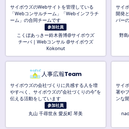
サイボウズのWebサイトを管理している
サイ
「Webコンサルチーム」「Webインフラチ
開発
ーム」の合同チームです
バー
参加社員
こくぼ
あっきー
鈴木善博@サイボウズ
野島(
チーバ | Webコンサル @サイボウズ
Kokonut
人事広報Team
サイボウズの会社づくりに共感する人を増
サイ
やすべく、サイボウズの”会社づくりの今”を
署や
伝える活動をしています
ンな
参加社員
丸山 千尋
世永 愛
反町 琴美
na