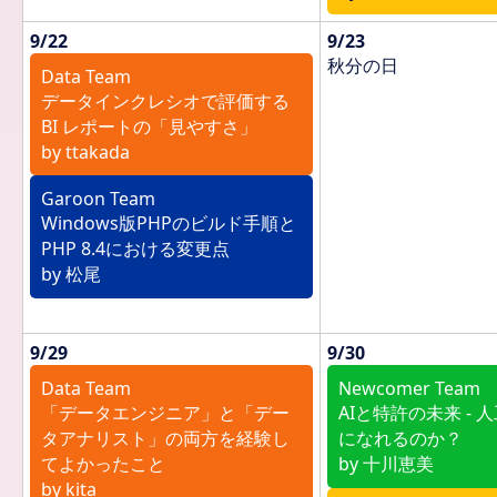
9/22
9/23
秋分の日
Data Team
データインクレシオで評価する
BI レポートの「見やすさ」
by ttakada
Garoon Team
Windows版PHPのビルド手順と
PHP 8.4における変更点
by 松尾
9/29
9/30
Data Team
Newcomer Team
「データエンジニア」と「デー
AIと特許の未来 -
タアナリスト」の両方を経験し
になれるのか？
てよかったこと
by 十川恵美
by kita